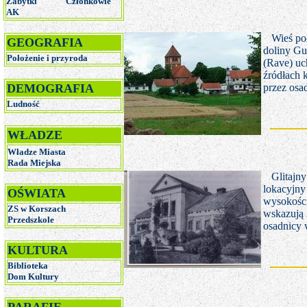
Zabytki
Członkowie
AK
Wieś po
GEOGRAFIA
doliny Gu
Położenie i przyroda
(Rave) uc
źródłach 
DEMOGRAFIA
przez osa
Ludność
WŁADZE
Władze Miasta
R
ada Miejska
Glitajn
lokacyjny
OŚWIATA
wysokości
ZS w Korszach
wskazują 
Przedszkole
osadnicy 
KULTURA
Biblioteka
Dom Kultury