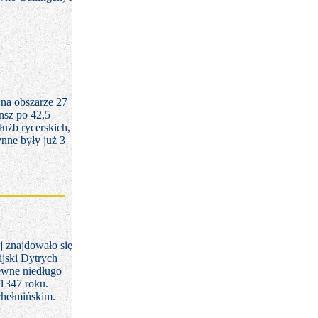
na obszarze 27
nsz po 42,5
łużb rycerskich,
nne były już 3
 znajdowało się
ijski Dytrych
ewne niedługo
 1347 roku.
chełmińskim.