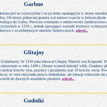
Garbno
łożona jest na wysoczyźnie i na jej stoku opadającym w stronę szeroki
bra. Od strony północnej granicę wsi stanowi wąwóz w którym płyni
hodząca do Gubra. Pierwsza wzmianka o miejscowości zamieszczona z
krzyżackich w 1339 r., jednak sprzyjające warunki terenowe wykorzys
dnictwo z wcześniejszych okresów historycznych.
więcej...
Glitajny
y (Glittehnen). W 1359 roku lokował Glitajny Winrich von Kniprode. 
 odnowiono w roku 1409 r. Obszar wynosił dziesięć włók. Osadnicy pł
 sześciu korców żyta, pszenicy i jęczmienia oraz 18 korców owsa. Pow
na to, że wieś otrzymała prawo chełmińskie, ale lokacja widocznie nie 
wrócili do dawnych stosunków pruskich.
więcej...
Gudniki