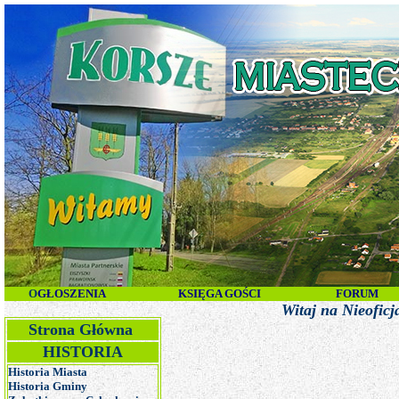
O
GŁOSZENIA
KSIĘGA GOŚCI
FORUM
Witaj na Nieoficjalnej Stronie Miasta i
Strona Główna
HISTORIA
Historia Miasta
Historia Gminy