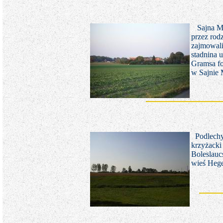
Sajna M
przez rodz
zajmowali
stadnina 
Gramsa fo
w Sajnie 
Podlechy
krzyżacki
Boleslauc
wieś Hege