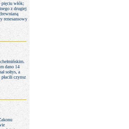
 pięciu włók;
lnego z drugiej
drewnianą
gły renesansowy
 chełmińskim.
om dano 14
ł sołtys, a
płacili czynsz
 Zakonu
wie