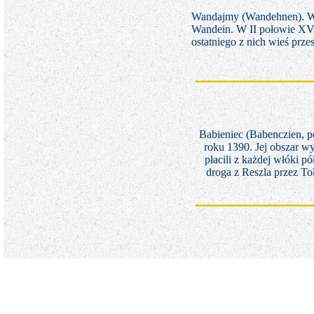
Wandajmy (Wandehnen). Wi
Wandein. W II połowie XVII
ostatniego z nich wieś prz
Babieniec (Babenczien, 
roku 1390. Jej obszar wy
płacili z każdej włóki p
droga z Reszla przez T