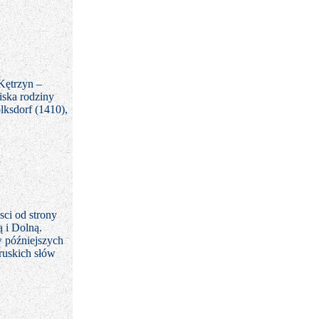
Kętrzyn –
iska rodziny
lksdorf (1410),
ci od strony
 i Dolną.
 późniejszych
ruskich słów