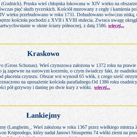
 (Gudnick). Pruska wieś chłopska lokowana w XIV wieku na obszarze
ówczas pięć służb rycerskich. Kościół murowany z cegły i kamienia po
IV wieku przebudowano w roku 1731. Dobudowano wówczas niską, 
ętrze kościoła pochodzi z XVII i XVIII stulecia. Zwraca uwagę okrą
artwychwstanie w oknie ściany północnej, z datą 1586.
więcej...
Kraskowo
o (Gross Schonau). Wieś czynszowa założona w 1372 roku na prawie
ją zapewne na surowym korzeniu, o czym świadczy fakt, że osadnik
d płacenia czynszu. Obszar wsi wynosił 65 włók, z czego sześć otrzyma
zeznaczono na uposażenie kościoła parafialnego.Od 1386 roku osadnicy 
ci pół grzywny i daninę po dwie kury z włóki.
więcej...
Łankiejmy
y (Langheim_. Wieś założona w roku 1367 przez wielkiego mistrza
von Kniprodego, który nadał Janowi Straupemu 74 włóki ziemi na pra