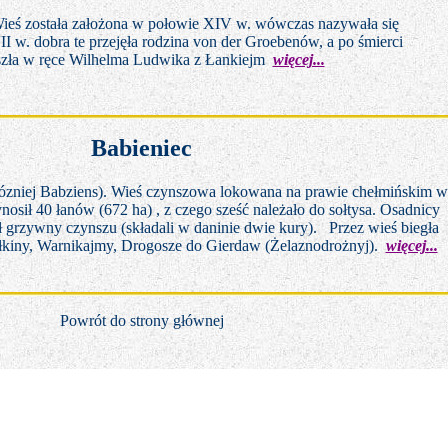
eś została założona w połowie XIV w. wówczas nazywała się
 w. dobra te przejęła rodzina von der Groebenów, a po śmierci
eszła w ręce Wilhelma Ludwika z Łankiejm
więcej...
Babieniec
pózniej Babziens). Wieś czynszowa lokowana na prawie chełmińskim w
nosił 40 łanów (672 ha) , z czego sześć należało do sołtysa. Osadnicy
ół grzywny czynszu (składali w daninie dwie kury). Przez wieś biegła
ołkiny, Warnikajmy, Drogosze do Gierdaw (Żelaznodrożnyj).
więcej...
Powrót do strony głównej