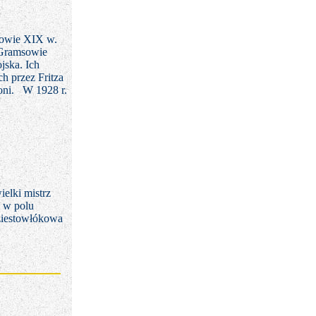
ołowie XIX w.
Gramsowie
jska. Ich
h przez Fritza
oni.
W 1928 r.
elki mistrz
m w polu
dziestowłókowa