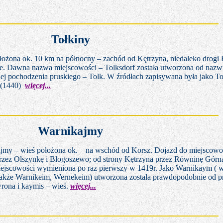
Tołkiny
łożona ok. 10 km na północny – zachód od Kętrzyna, niedaleko drogi 
e. Dawna nazwa miejscowości – Tolksdorf została utworzona od nazw
iej pochodzenia pruskiego – Tolk. W źródłach zapisywana była jako To
 (1440)
więcej...
Warnikajmy
jmy – wieś położona ok.
na wschód od Korsz. Dojazd do miejscowos
rzez Olszynkę i Błogoszewo; od strony Kętrzyna przez Równinę Górną
jscowości wymieniona po raz pierwszy w 1419r.
Jako Warnikaym ( w
także Warnikeim, Wernekeim) utworzona została prawdopodobnie od p
rona i kaymis – wieś.
więcej...