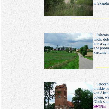
w Skanda
Równina 
włók, dob
korca żyt
a w pobli
karczmy i
Sątoczno 
pruskie o
von Alten
potem, wz
Obok stra
więcej...