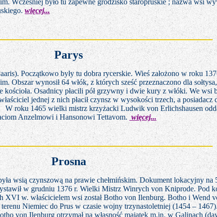
im. Wcześniej było tu zapewne grodzisko staropruskie ; nazwa wsi wy
uskiego.
więcej...
Parys
Paaris). Początkowo były tu dobra rycerskie. Wieś założono w roku 13
im. Obszar wynosił 64 włók, z których sześć przeznaczono dla sołtysa,
e kościoła. Osadnicy płacili pół grzywny i dwie kury z włóki. We wsi 
łaściciel jednej z nich płacił czynsz w wysokości trzech, a posiadacz 
W roku 1465 wielki mistrz krzyżacki Ludwik von Erlichshausen odd
raciom Anzelmowi i Hansonowi Tettavom.
więcej...
Prosna
była wsią czynszową na prawie chełmińskim. Dokument lokacyjny na 
ystawił w grudniu 1376 r. Wielki Mistrz Winrych von Kniprode. Pod 
h XVI w. właścicielem wsi został Botho von Ilenburg. Botho i Wend v
z terenu Niemiec do Prus w czasie wojny trzynastoletniej (1454 – 1467)
tho von Ilenburg otrzymał na własność majątek m.in. w Galinach (daw