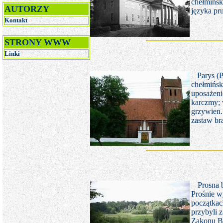
chełmińsk
AUTORZY
języka pr
Kontakt
STRONY WWW
Linki
Parys (
chełmińsk
uposażeni
karczmy; w
grzywien.
zastaw b
Prosna 
Prośnie w
początkac
przybyli 
Zakonu Bo