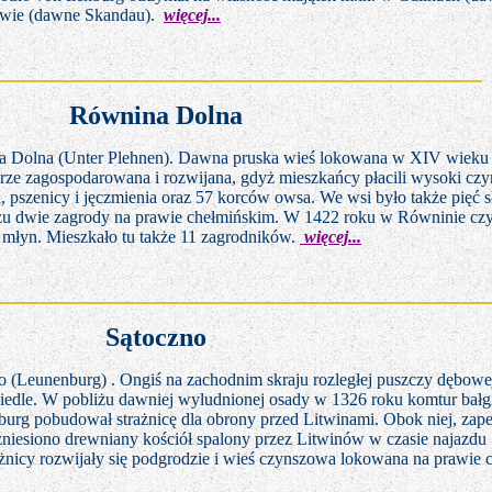
wie (dawne Skandau).
więcej...
Równina Dolna
Dolna (Unter Plehnen). Dawna pruska wieś lokowana w XIV wieku 
rze zagospodarowana i rozwijana, gdyż mieszkańcy płacili wysoki czy
a, pszenicy i jęczmienia oraz 57 korców owsa. We wsi było także pięć s
żu dwie zagrody na prawie chełmińskim. W 1422 roku w Równinie czy
 młyn. Mieszkało tu także 11 zagrodników.
więcej...
Sątoczno
(Leunenburg) . Ongiś na zachodnim skraju rozległej puszczy dębowej
siedle. W pobliżu dawniej wyludnionej osady w 1326 roku komtur bałg
burg pobudował strażnicę dla obrony przed Litwinami. Obok niej, zap
niesiono drewniany kościół spalony przez Litwinów w czasie najazdu
żnicy rozwijały się podgrodzie i wieś czynszowa lokowana
na prawie 