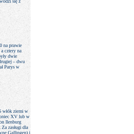
wodzi się z
70 na prawie
 a cztery na
były dwie
drugiej – dwu
ał Parys w
5 włók ziemi w
koniec XV lub w
on Ilenburg
.
Za zasługi dla
ne Gallingen) i