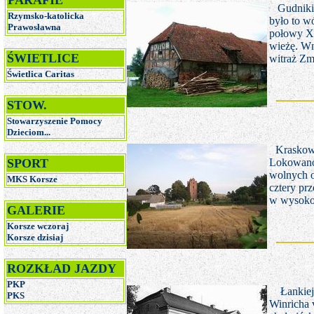
PARAFIE
Gudniki
Rzymsko-katolicka
było to w
Prawosławna
połowy X
wieżę. Wn
ŚWIETLICE
witraż Zm
Świetlica Caritas
STOW.
Stowarzyszenie Pomocy
Dzieciom...
Kraskow
SPORT
Lokowano 
wolnych o
MKS Korsze
cztery pr
w wysokoś
GALERIE
Korsze wczoraj
Korsze dzisiaj
ROZKŁAD JAZDY
PKP
Łankiejm
PKS
Winricha 