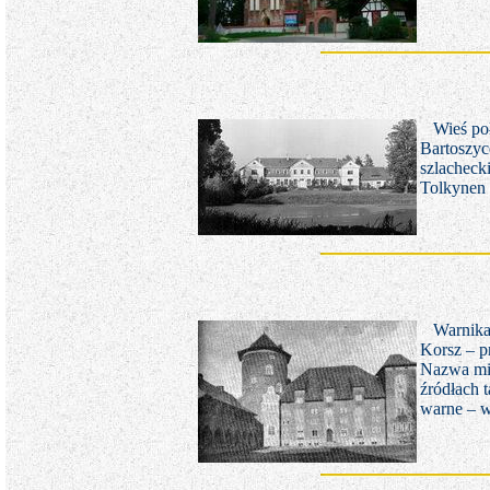
Wieś po
Bartoszyc
szlacheck
Tolkynen
Warnika
Korsz – p
Nazwa mie
źródłach 
warne – w