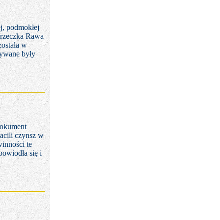
ej, podmokłej
e rzeczka Rawa
ostała w
tywane były
Dokument
acili czynsz w
inności te
powiodła się i