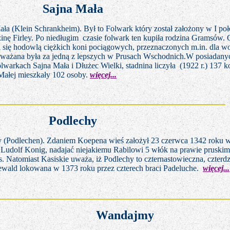
Sajna Mała
ała (Klein Schrankheim).
Był to Folwark który został założony w I p
inę Firley. Po niedługim
czasie folwark ten kupiła rodzina Gramsów.
 się hodowlą ciężkich koni pociągowych, przeznaczonych m.in. dla wo
uważana była za jedną z lepszych w Prusach Wschodnich.W posiadanyc
lwarkach Sajna Mała i Dłużec Wielki, stadnina liczyła
(1922 r.) 137 k
Małej mieszkały 102 osoby.
więcej...
Podlechy
 (Podlechen). Zdaniem Koepena wieś założył 23 czerwca 1342 roku wi
 Ludolf Konig, nadajać niejakiemu Rabilowi 5 włók na prawie pruski
s. Natomiast Kasiskie uważa, iż Podlechy to czternastowieczna, czter
wald lokowana w 1373 roku przez czterech braci Padeluche.
więcej...
Wandajmy