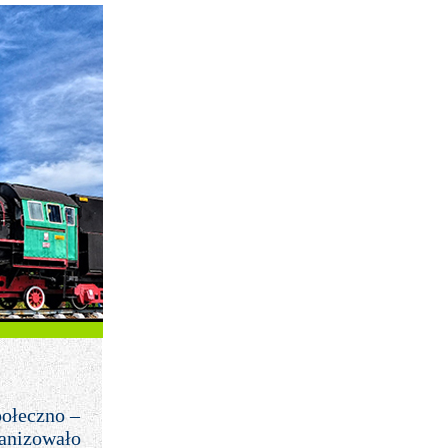
połeczno –
ganizowało