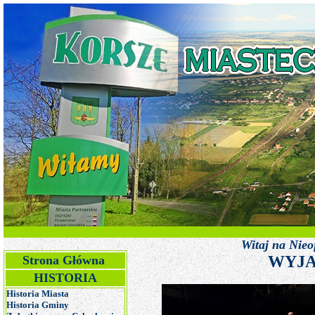
Witaj na Nieoficjalnej Stronie Miast
WYJA
Strona Główna
HISTORIA
Historia Miasta
Historia Gminy