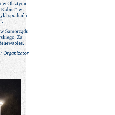
a w Olsztynie
 Kobiet" w
ykl spotkań i
”.
ków Samorządu
skiego. Za
Renewables.
t.: Organizator