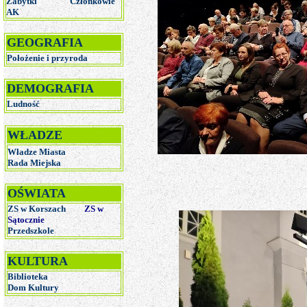
Zabytki
Członkowie
AK
GEOGRAFIA
Położenie i przyroda
DEMOGRAFIA
Ludność
WŁADZE
Władze Miasta
Rada Miejska
OŚWIATA
ZS w Korszach
ZS w
Sątocznie
Przedszkole
KULTURA
Biblioteka
Dom Kultury