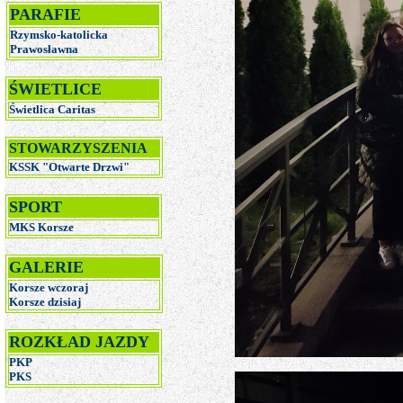
PARAFIE
Rzymsko-katolicka
Prawosławna
ŚWIETLICE
Świetlica Caritas
STOWARZYSZENIA
KSSK "Otwarte Drzwi"
SPORT
MKS Korsze
GALERIE
Korsze wczoraj
Korsze dzisiaj
ROZKŁAD JAZDY
PKP
PKS