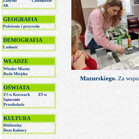
Zabytki
Członkowie
AK
GEOGRAFIA
Położenie i przyroda
DEMOGRAFIA
Ludność
WŁADZE
Władze Miasta
Rada Miejska
Mazurskiego.
Za wspar
OŚWIATA
ZS w Korszach
ZS w
Sątocznie
Przedszkole
KULTURA
Biblioteka
Dom Kultury