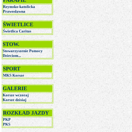
PARAFIE
Rzymsko-katolicka
Prawosławna
ŚWIETLICE
Świetlica Caritas
STOW.
Stowarzyszenie Pomocy
Dzieciom...
SPORT
MKS Korsze
GALERIE
Korsze wczoraj
Korsze dzisiaj
ROZKŁAD JAZDY
PKP
PKS