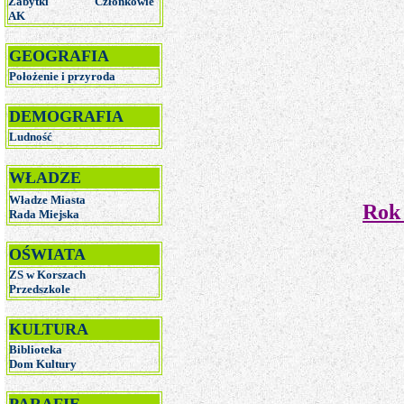
Zabytki
Członkowie
AK
GEOGRAFIA
Położenie i przyroda
DEMOGRAFIA
Ludność
WŁADZE
Władze Miasta
Rok
R
ada Miejska
OŚWIATA
ZS w Korszach
Przedszkole
KULTURA
Biblioteka
Dom Kultury