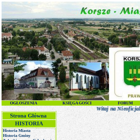
O
GŁOSZENIA
KSIĘGA GOŚCI
FORUM
Witaj na Nieoficjalnej Stroni
Strona Główna
HISTORIA
Historia Miasta
Historia Gminy